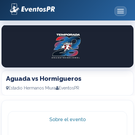
Toggle
navigat
Aguada
vs
Hormigueros
Aguada vs Hormigueros
Estadio Hermanos Miura
EventosPR
Sobre el evento